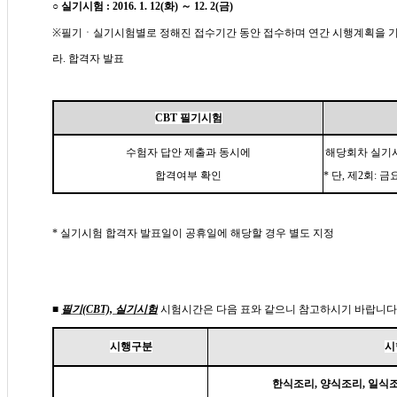
○
실기시험 : 2016. 1. 12(화) ～ 12. 2(금)
※
필기ㆍ실기시험별로
정해진 접수기간 동안 접수하며
연간
시행계획을 기
라. 합격자 발표
CBT 필기시험
수험자 답안 제출과 동시에
해당회차 실기시
합격여부 확인
*
단, 제2회: 금
* 실기시험 합격자 발표일이 공휴일에 해당할 경우 별도 지정
■
필기(CBT), 실기시험
시험시간은 다음 표와 같으니 참고하시기 바랍니다
시행구분
시
한식조리, 양식조리, 일식조