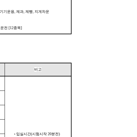
보기기운용, 제과, 제빵, 지게차운
운전 [12종목]
비고
◦ 입실시간(시험시작 2
0분전)