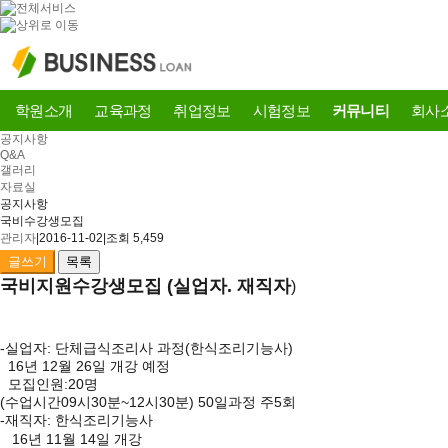
학원소개
교육과정
취업정보
시험정보
커뮤니티
회사
공지사항
Q&A
갤러리
자료실
공지사항
국비수강생모집
관리자
|
2016-11-02
|
조회 5,459
글쓰기
목록
국비지원수강생모집 (실업자. 재직자
)
-
실업자: 단체급식조리사 과정(한식조리기능사
)
16년 12월 26일 개강 예정
모집인원:20명
(수업시간09시30분~12시30분) 50일과정 주5회
-재직자: 한식조리기능사
16년 11월 14일 개강